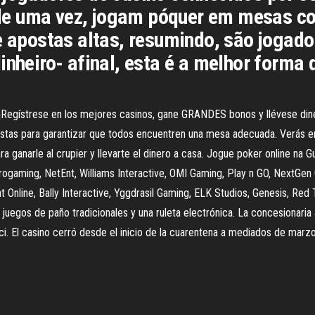
e uma vez, jogam póquer em mesas co
de apostas altas, resumindo, são jogad
inheiro- afinal, esta é a melhor forma
a - ¡Regístrese en los mejores casinos, gane GRANDES bonos y llévese di
estas para garantizar que todos encuentren una mesa adecuada. Verás en 
 ganarle al crupier y llevarte el dinero a casa. Jogue poker online na G
rogaming, NetEnt, Williams Interactive, OMI Gaming, Play n GO, NextGe
t Online, Bally Interactive, Yggdrasil Gaming, ELK Studios, Genesis, Red
 juegos de paño tradicionales y una ruleta electrónica. La concesionaria
ci. El casino cerró desde el inicio de la cuarentena a mediados de marz