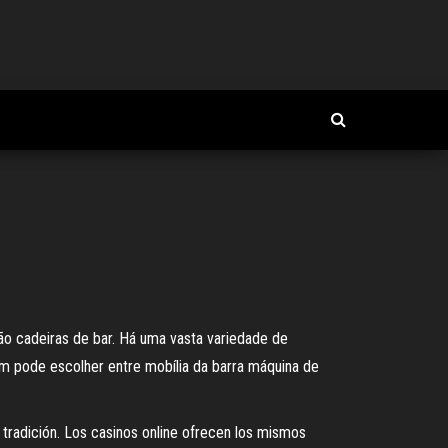
o cadeiras de bar. Há uma vasta variedade de
m pode escolher entre mobília da barra máquina de
a tradición. Los casinos online ofrecen los mismos