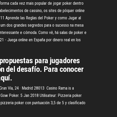
ma forma cada vez mais popular de jogar poker dentro
abelecimentos de cassino, os sites de pôquer online
11 Aprende las Reglas del Poker y como Jugar al
ão um dos grandes segredos para o sucesso na mesa
s interessante e cómoda. Como vê, há salas de poker e
1 - Juega online en España por dinero real en los
 propuestas para jugadores
ión del desafío. Para conocer
quí.
 Gran Vía, 24 · Madrid 28013 Casino Rama is a
Gow Poker. 5 Jan 2018 Utilisateur: Pizzeria poker
e pizzeria poker con puntuación 3,5 de 5 y clasificado