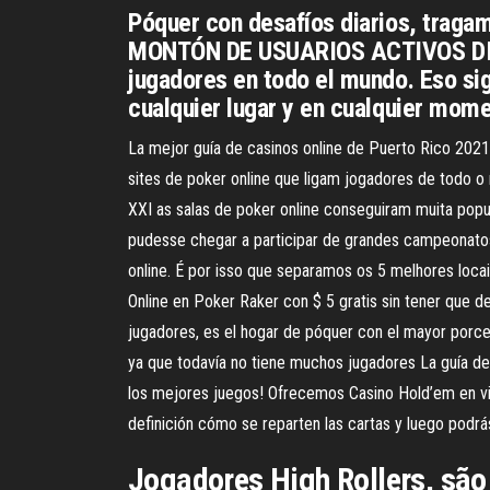
Póquer con desafíos diarios, traga
MONTÓN DE USUARIOS ACTIVOS DIARI
jugadores en todo el mundo. Eso si
cualquier lugar y en cualquier mome
La mejor guía de casinos online de Puerto Rico 2021
sites de poker online que ligam jogadores de todo o
XXI as salas de poker online conseguiram muita pop
pudesse chegar a participar de grandes campeonatos
online. É por isso que separamos os 5 melhores loca
Online en Poker Raker con $ 5 gratis sin tener que d
jugadores, es el hogar de póquer con el mayor porce
ya que todavía no tiene muchos jugadores La guía def
los mejores juegos! Ofrecemos Casino Hold’em en viv
definición cómo se reparten las cartas y luego podrás
Jogadores High Rollers, são