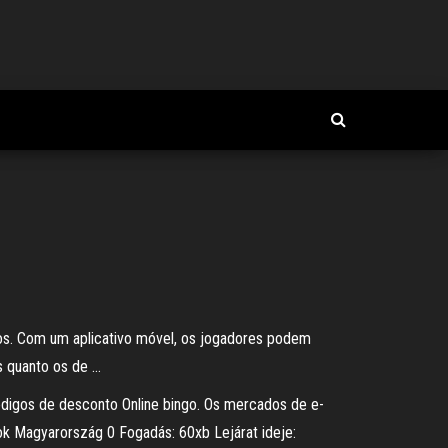
nos. Com um aplicativo móvel, os jogadores podem
s quanto os de …
ódigos de desconto Online bingo. Os mercados de e-
k Magyarország 0 Fogadás: 60xb Lejárat ideje: