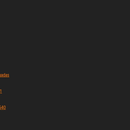
gadas
21
2540