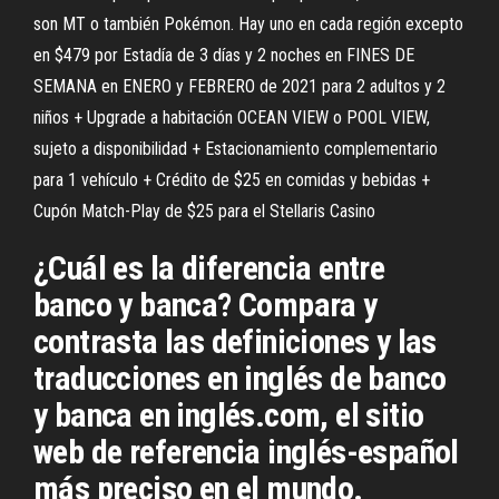
son MT o también Pokémon. Hay uno en cada región excepto
en $479 por Estadía de 3 días y 2 noches en FINES DE
SEMANA en ENERO y FEBRERO de 2021 para 2 adultos y 2
niños + Upgrade a habitación OCEAN VIEW o POOL VIEW,
sujeto a disponibilidad + Estacionamiento complementario
para 1 vehículo + Crédito de $25 en comidas y bebidas +
Cupón Match-Play de $25 para el Stellaris Casino
¿Cuál es la diferencia entre
banco y banca? Compara y
contrasta las definiciones y las
traducciones en inglés de banco
y banca en inglés.com, el sitio
web de referencia inglés-español
más preciso en el mundo.